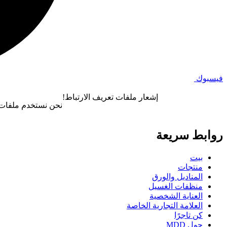
فيسبوك
إشعار ملفات تعريف الارتباط!
نحن نستخدم ملفات ت
روابط سريعة
بيت
منتجات
المناديل والورق
منظفات الغسيل
العناية الشخصية
العلامة التجارية الخاصة
كن تاجرًا
حول MDD