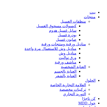
انتقل
إلى
بيت
المحتوى
منتجات
منظفات الغسيل
كبسولات مسحوق الغسيل
سايل غسيل هدوم
بودرة غسيل
صابون غسيل
مناديل ورقية ومنتجات ورقية
مناديل وش للاستعمال مرة واحدة
مناديل وش
ورق تواليت
مناشف ورقية
العناية الشخصية
العناية بالجسم
العناية بالشعر
الحلول
العلامة التجارية الخاصة
تركيبات مخصصة
التوريد التجاري
كن تاجرًا
حول MDD