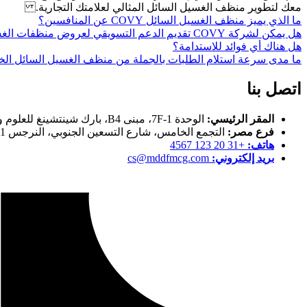
معك لتطوير منظف الغسيل السائل المثالي لعلامتك التجارية.
ما الذي يميز منظف الغسيل السائل COVY عن المنافسين؟
هل يمكن لشركة COVY تقديم الدعم التسويقي لعروض منظفات الغسيل السائلة بكميات كبيرة؟
هل هناك أي فوائد للاستدامة؟
ما مدى سرعة استلام الطلبات بالجملة من منظف الغسيل السائل ال
اتصل بنا
المقر الرئيسي:
الوحدة 1-7F، مبنى B4، بارك شينتشينغ للعلوم والتكنولوجيا، 8 شارع جيالينغجيانغ الشرقي، حي جيانيه، نانجين، جيانغسو، الصين
فرع مصر:
التجمع الخامس، شارع التسعين الجنوبي، النرجس 1، فيلا رقم 36، قبل سيراميكا محجوب
هاتف:
+31 20 123 4567
بريد إلكتروني:
cs@mddfmcg.com