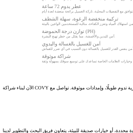
عطر يدوم 72 ساعة
تركيبة منخفضة الرغوة، سهلة الشطف
توازن درجة الحموضة (PH)
آمن لليدين والأقمشة، مما يقلل من خطر تهيج البشرة.
آمن للغسيل بالغسالة واليدوي
شراكة موثوقة
عزّز مجموعتك من المنتجات مع منظف الغسيل السائل المتطور بالجملة لدينا. احصل على منظفات ذات قوة تنظيف لا مثيل لها، ورائحة عطرية تدوم طويلًا، وإمدادات موثوقة. تواصل مع COVY الآن لبناء شراكة
حددة، أو خيارات صديقة للبيئة، يتعاون فريق البحث والتطوير لدينا