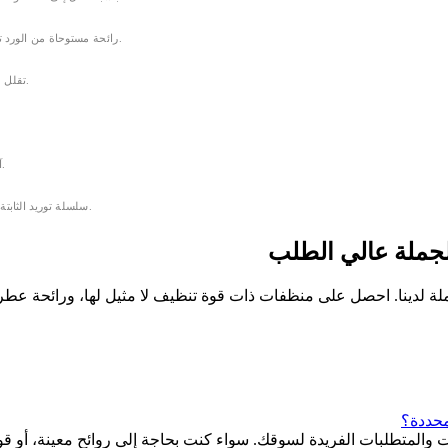
رائحة مستوحاة من الورد تتوافق مع التفضيلات المحلية، تاركة الغسيل برائحة منعشة لعدة أيام.
تقلل من استهلاك المياه وتعزز الكفاءة، مثالية للمستخدمين الواعين بالبيئة.
آمن بنفس القدر للغسيل بالغسالة دون التسبب في أي ضرر للقماش.
سلسلة توريد الثابتة وخيارات العلامات الخاصة تساعدك على توسيع سوقك بسهولة وثقة.
لجملة عالي الطلب
حددة؟
متطلبات الفريدة لسوقك. سواء كنت بحاجة إلى روائح معينة، أو قوة م