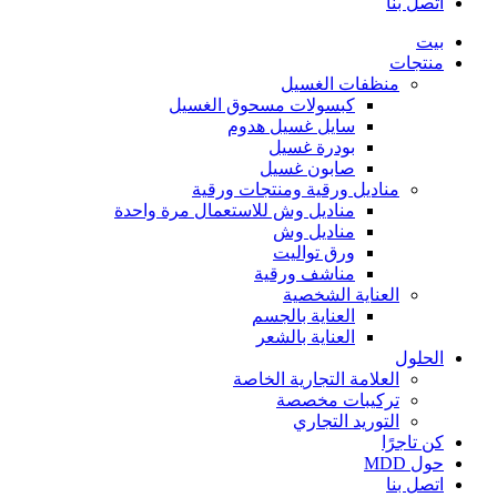
اتصل بنا
بيت
منتجات
منظفات الغسيل
كبسولات مسحوق الغسيل
سايل غسيل هدوم
بودرة غسيل
صابون غسيل
مناديل ورقية ومنتجات ورقية
مناديل وش للاستعمال مرة واحدة
مناديل وش
ورق تواليت
مناشف ورقية
العناية الشخصية
العناية بالجسم
العناية بالشعر
الحلول
العلامة التجارية الخاصة
تركيبات مخصصة
التوريد التجاري
كن تاجرًا
حول MDD
اتصل بنا