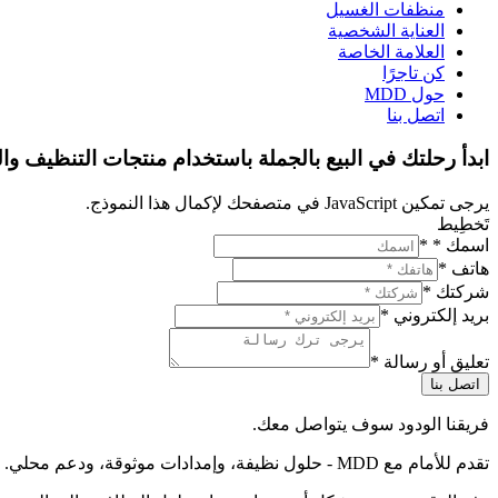
منظفات الغسيل
العناية الشخصية
العلامة الخاصة
كن تاجرًا
حول MDD
اتصل بنا
ابدأ رحلتك في البيع بالجملة باستخدام منتجات التنظيف والن
يرجى تمكين JavaScript في متصفحك لإكمال هذا النموذج.
تَخطِيط
اسمك *
*
هاتف
*
شركتك
*
بريد إلكتروني
*
تعليق أو رسالة
*
اتصل بنا
فريقنا الودود سوف يتواصل معك.
تقدم للأمام مع MDD - حلول نظيفة، وإمدادات موثوقة، ودعم محلي.