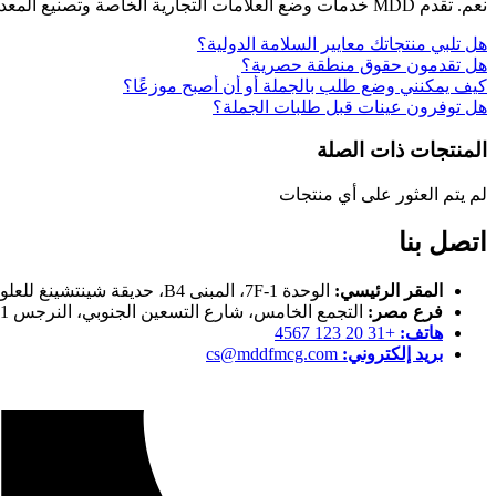
نعم. تقدم MDD خدمات وضع العلامات التجارية الخاصة وتصنيع المعدات الأصلية. لذا، يمكننا تخصيص ورق الحمام بلون واحد أو ورق الحمام المطبوع حسب احتياجات السوق.
هل تلبي منتجاتك معايير السلامة الدولية؟
هل تقدمون حقوق منطقة حصرية؟
كيف يمكنني وضع طلب بالجملة أو أن أصبح موزعًا؟
هل توفرون عينات قبل طلبات الجملة؟
المنتجات ذات الصلة
لم يتم العثور على أي منتجات
اتصل بنا
المقر الرئيسي:
الوحدة 1-7F، المبنى B4، حديقة شينتشينغ للعلوم والتكنولوجيا، 8 شارع جيالينغجيانغ الشرقي، منطقة جيانيه، نانجينغ، جيانغسو، الصين
فرع مصر:
التجمع الخامس، شارع التسعين الجنوبي، النرجس 1، فيلا رقم 36، قبل سيراميكا محجوب
هاتف:
+31 20 123 4567
بريد إلكتروني:
cs@mddfmcg.com