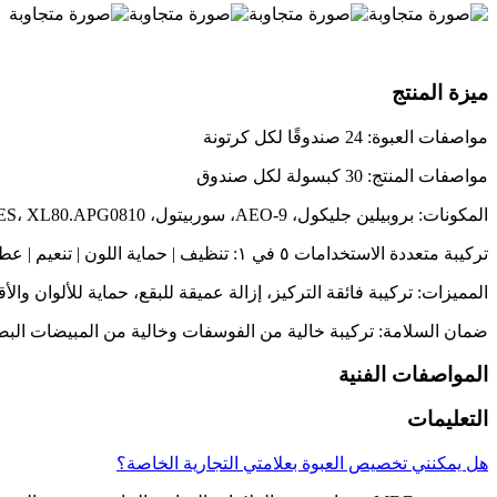
ميزة المنتج
مواصفات العبوة: 24 صندوقًا لكل كرتونة
مواصفات المنتج: 30 كبسولة لكل صندوق
المكونات: بروبيلين جليكول، AEO-9، سوربيتول، AES، XL80.APG0810، ماء، حمض ألكيل بنزين سلفونيك الخطي، مونويثا-نولامين
تركيبة متعددة الاستخدامات ٥ في ١: تنظيف | حماية اللون | تنعيم | عطر | تطهير
المميزات: تركيبة فائقة التركيز، إزالة عميقة للبقع، حماية للألوان 
ضمان السلامة: تركيبة خالية من الفوسفات وخالية من المبيضات الب
المواصفات الفنية
التعليمات
هل يمكنني تخصيص العبوة بعلامتي التجارية الخاصة؟