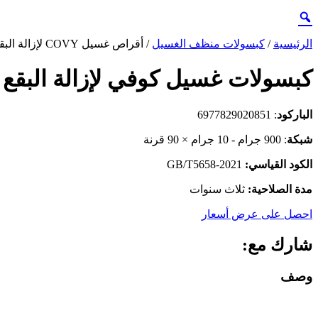
الرئيسية
/
كبسولات منظف الغسيل
/ أقراص غسيل COVY لإزالة البقع ورائحة تدوم طويلاً
كبسولات غسيل كوفي لإزالة البقع و
الباركود
: 6977829020851
شبكة
: 900 جرام - 10 جرام × 90 قرنة
الكود القياسي:
GB/T5658-2021
مدة الصلاحية:
ثلاث سنوات
احصل على عرض أسعار
شارك مع:
وصف