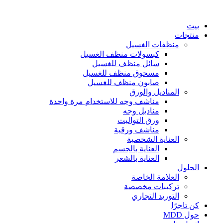
انتقل
إلى
بيت
المحتوى
منتجات
منظفات الغسيل
كبسولات منظف الغسيل
سائل منظف للغسيل
مسحوق منظف للغسيل
صابون منظف للغسيل
المناديل والورق
مناشف وجه للاستخدام مرة واحدة
مناديل وجه
ورق التواليت
مناشف ورقية
العناية الشخصية
العناية بالجسم
العناية بالشعر
الحلول
العلامة الخاصة
تركيبات مخصصة
التوريد التجاري
كن تاجرًا
حول MDD