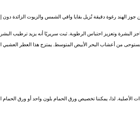
ز الهند رغوة دقيقة تُزيل بقايا واقي الشمس والزيوت الزائدة دون إر