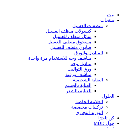
انتقل
إلى
بيت
المحتوى
منتجات
منظفات الغسيل
كبسولات منظف الغسيل
سائل منظف للغسيل
مسحوق منظف للغسيل
صابون منظف للغسيل
المناديل والورق
مناشف وجه للاستخدام مرة واحدة
مناديل وجه
ورق التواليت
مناشف ورقية
العناية الشخصية
العناية بالجسم
العناية بالشعر
الحلول
العلامة الخاصة
تركيبات مخصصة
التوريد التجاري
كن تاجرًا
حول MDD