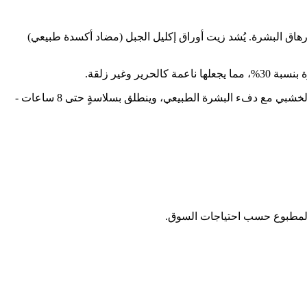
هاق البشرة. يُشد زيت أوراق إكليل الجبل (مضاد أكسدة طبيعي)
عطرٌ مُناسبٌ للبشرة: زيت إكليل الجبل الطبيعي ممزوجٌ بعطرٍ مُميزٍ مستوحى من أعشاب البحر الأبيض المتوسط. يمتزج هذا العطر العشبي الخشبي مع دفء البشرة الطبيعي، وينطلق بسلاسةٍ حتى 8 ساعات -