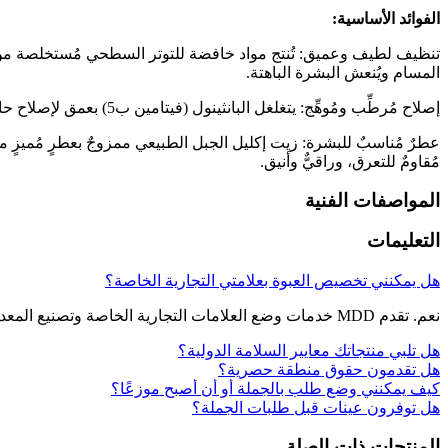
الفوائد الأساسية:
تنظيف لطيف وعميق: تُنتج مواد خافضة للتوتر السطحي مُستخلصة من جو
المسام ويُنعش البشرة الباهتة.
إصلاح مُرطِّب ومُوهِّج: يتغلغل البانثينول (فيتامين ب5) بعمق لإصلاح حاجز البشرة وتعزيز احتباس الرطوبة. ثبت سريريًا أنه يزيد ترطيب البشرة بنسبة 30%، مما يجعلها ناعمة كالحرير وغير زلقة.
مُقاومٌ للتعرق، وراقيٌّ وأنيق.
المواصفات الفنية
التعليمات
هل يمكنني تخصيص العبوة بعلامتي التجارية الخاصة؟
نعم. تقدم MDD خدمات وضع العلامات التجارية الخاصة وتصنيع المعدات الأصلية. لذا، يمكننا تخصيص ورق الحمام بلون واحد أو ورق الحمام المطبوع حسب احتياجات السوق.
هل تلبي منتجاتك معايير السلامة الدولية؟
هل تقدمون حقوق منطقة حصرية؟
كيف يمكنني وضع طلب بالجملة أو أن أصبح موزعًا؟
هل توفرون عينات قبل طلبات الجملة؟
المنتجات ذات الصلة