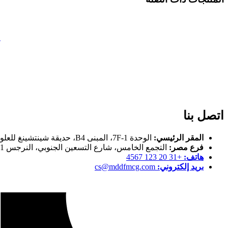
ج
اتصل بنا
المقر الرئيسي:
الوحدة 1-7F، المبنى B4، حديقة شينتشينغ للعلوم والتكنولوجيا، 8 شارع جيالينغجيانغ الشرقي، منطقة جيانيه، نانجينغ، جيانغسو، الصين
فرع مصر:
التجمع الخامس، شارع التسعين الجنوبي، النرجس 1، فيلا رقم 36، قبل سيراميكا محجوب
هاتف:
+31 20 123 4567
بريد إلكتروني:
cs@mddfmcg.com