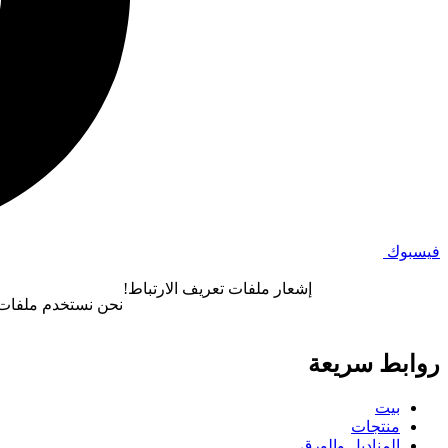
فيسبوك
إشعار ملفات تعريف الارتباط!
نحن نستخدم ملفات ت
روابط سريعة
بيت
منتجات
المناديل والورق