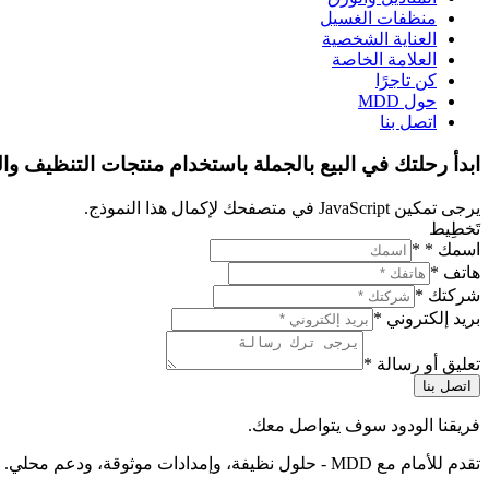
منظفات الغسيل
العناية الشخصية
العلامة الخاصة
كن تاجرًا
حول MDD
اتصل بنا
ابدأ رحلتك في البيع بالجملة باستخدام منتجات التنظيف والن
يرجى تمكين JavaScript في متصفحك لإكمال هذا النموذج.
تَخطِيط
اسمك *
*
هاتف
*
شركتك
*
بريد إلكتروني
*
تعليق أو رسالة
*
اتصل بنا
فريقنا الودود سوف يتواصل معك.
تقدم للأمام مع MDD - حلول نظيفة، وإمدادات موثوقة، ودعم محلي.