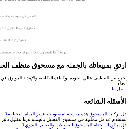
تتضمن كل عبوة مغرفة مدمجة مريحة تسمح للعملاء بقياس الكمية المناسبة من المنظف بسهولة. هذا يوفر نتائج متسقة مع كل غسلة، سواء كان ذلك في المنزل أو في الاستخدام التجاري الخفيف.
مصنوع خصيصًا لتقليل استهلاك المياه، تركيبة مسحوق منظف الغسيل منخفضة الرغوة لدينا مثالية للأسر اليومية. وهي مفيدة بنفس القدر للشركات التي ترغب في تعزيز الممارسات الصديقة للبيئة.
تمنع تركيبتنا المتقدمة إعادة التصاق الأوساخ بالأقمشة. تظل الملابس أنظف بشكل ملحوظ، وأكثر انتعاشًا، وتدوم لفترة أطول. كبائع تجزئة، ستحصل على ميزة قوية في رضا العملاء وولائهم.
تضمن COVY توريدًا آمنًا للمخزون للتجار، وتوفر خيارات تخصيص مرنة لعملاء العلامات التجارية الخاصة لتلبية احتياجاتكم التشغيلية. نساعد التجار وتجار التجزئة على توسيع نطاق أعمالهم بثقة من خلال منتج موثوق وفعال.
ارتقِ بمبيعاتك بالجملة مع مسحوق منظف الغس
أنحاء
اتصل بنا
الأسئلة الشائعة
هل تركيبة المسحوق هذه مناسبة لمستويات عسر المياه المختلفة؟
نستخدم عوامل مخلبية في مسحوق الغسيل بالجملة لدينا لتقليل تأثير 
هل يمكن استخدام المسحوق للغسالات والغسيل اليدوي؟