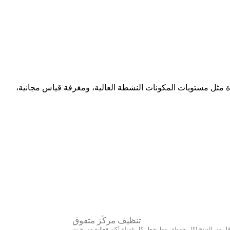
ة مثل مستويات المكونات النشطة العالية، ومغرفة قياس مجانية،
تنظيف مركّز متفوق
 أقل من المنتج لكل حمولة، مما يجعل كل غسلة أكثر فعالية من حيث