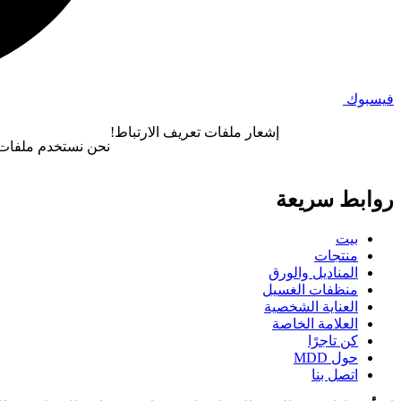
فيسبوك
إشعار ملفات تعريف الارتباط!
نحن نستخدم ملفات ت
روابط سريعة
بيت
منتجات
المناديل والورق
منظفات الغسيل
العناية الشخصية
العلامة الخاصة
كن تاجرًا
حول MDD
اتصل بنا