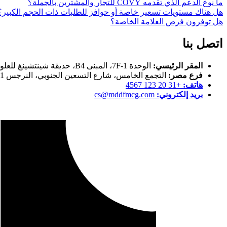
ما نوع الدعم الذي تقدمه COVY للتجار والمشترين بالجملة؟
هل هناك مستويات تسعير خاصة أو حوافز للطلبات ذات الحجم الكبير؟
هل توفرون فرص العلامة الخاصة؟
اتصل بنا
المقر الرئيسي:
الوحدة 1-7F، المبنى B4، حديقة شينتشينغ للعلوم والتكنولوجيا، 8 شارع جيالينغجيانغ الشرقي، منطقة جيانيه، نانجينغ، جيانغسو، الصين
فرع مصر:
التجمع الخامس، شارع التسعين الجنوبي، النرجس 1، فيلا رقم 36، قبل سيراميكا محجوب
هاتف:
+31 20 123 4567
بريد إلكتروني:
cs@mddfmcg.com