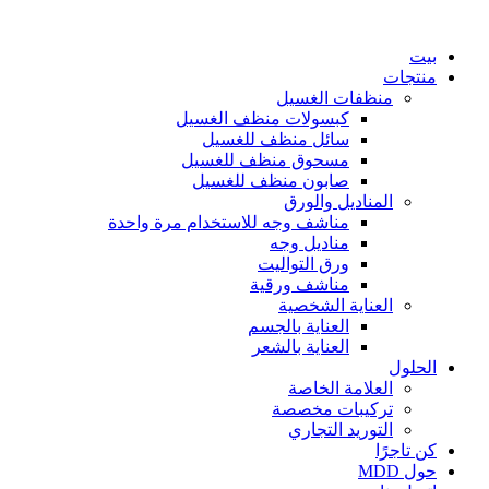
انتقل
إلى
بيت
المحتوى
منتجات
منظفات الغسيل
كبسولات منظف الغسيل
سائل منظف للغسيل
مسحوق منظف للغسيل
صابون منظف للغسيل
المناديل والورق
مناشف وجه للاستخدام مرة واحدة
مناديل وجه
ورق التواليت
مناشف ورقية
العناية الشخصية
العناية بالجسم
العناية بالشعر
الحلول
العلامة الخاصة
تركيبات مخصصة
التوريد التجاري
كن تاجرًا
حول MDD