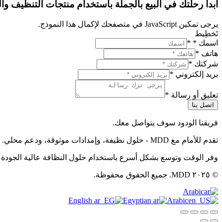
ابدأ رحلتك في البيع بالجملة باستخدام منتجات التنظيف والن
يرجى تمكين JavaScript في متصفحك لإكمال هذا النموذج.
تَخطِيط
اسمك *
*
هاتف
*
شركتك
*
بريد إلكتروني
*
تعليق أو رسالة
*
اتصل بنا
فريقنا الودود سوف يتواصل معك.
تقدم للأمام مع MDD - حلول نظيفة، وإمدادات موثوقة، ودعم محلي.
وفر الوقت وتوسع بشكل أسرع باستخدام حلول النظافة عالية الجودة الج
© ٢٠٢٥ MDD. جميع الحقوق محفوظة.
Arabic
English
Egyptian
Arabic